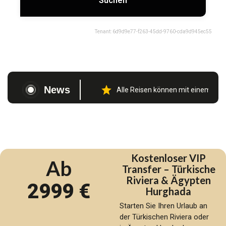
Suchen
Tenant:
6d9d9e77-f263-45dd-9760-cda9d945ec55
News
Alle Reisen können mit einem Flex
Kostenloser VIP
Ab
Transfer – Türkische
Riviera & Ägypten
2999 €
Hurghada
Starten Sie Ihren Urlaub an
der Türkischen Riviera oder