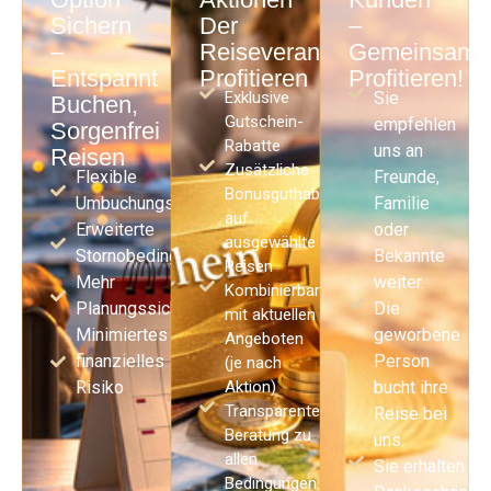
Sichern
Der
–
–
Reiseveranstalter
Gemeinsam
Entspannt
Profitieren
Profitieren!
Exklusive
Sie
Buchen,
Gutschein-
empfehlen
Sorgenfrei
Rabatte
uns an
Reisen
Zusätzliche
Flexible
Freunde,
Bonusguthaben
Umbuchungsmöglichkeiten
Familie
auf
Erweiterte
oder
ausgewählte
Stornobedingungen
Bekannte
Reisen
Mehr
weiter.
Kombinierbar
Planungssicherheit
Die
mit aktuellen
Minimiertes
geworbene
Angeboten
finanzielles
Person
(je nach
Risiko
Aktion)
bucht ihre
Transparente
Reise bei
Beratung zu
uns.
allen
Sie erhalten al
Bedingungen