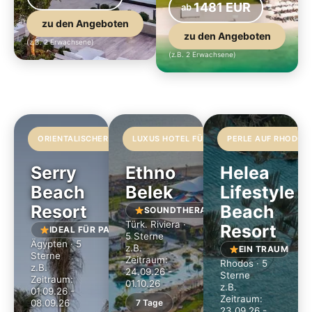
1481 EUR
ab
zu den Angeboten
zu den Angeboten
(z.B. 2 Erwachsene)
(z.B. 2 Erwachsene)
ORIENTALISCHER LUXUS
LUXUS HOTEL FÜR FAMILIEN
PERLE AUF RHODOS
Serry
Ethno
Helea
Beach
Belek
Lifestyle
Resort
Beach
SOUNDTHERAPIE
Türk. Riviera ·
Resort
IDEAL FÜR PAARE
5 Sterne
Ägypten · 5
z.B.
EIN TRAUM
Sterne
Zeitraum:
Rhodos · 5
z.B.
24.09.26 -
Sterne
Zeitraum:
01.10.26
z.B.
01.09.26 -
Zeitraum:
08.09.26
7 Tage
23.09.26 -