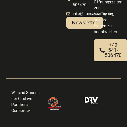
Öffnungszeiten
506470
zur
info@sancarbarlaz.de
Verfügung,
um Ihre
Newsletter
Fragen zu
beantworten.
+49
541-
506470
Wir sind Sponsor
der GiroLive
Panthers
Osnabrück.