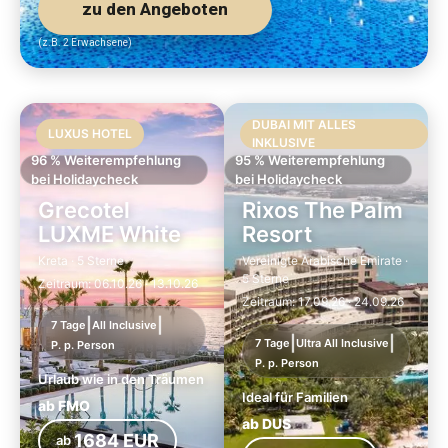
zu den Angeboten
(z.B. 2 Erwachsene)
DUBAI MIT ALLES
LUXUS HOTEL
INKLUSIVE
96 % Weiterempfehlung
95 % Weiterempfehlung
bei Holidaycheck
bei Holidaycheck
Grecotel
Rixos The Palm
LUXME White
Resort
Kreta · 5 Sterne
Vereinigte Arabische Emirate ·
5 Sterne
Zeitraum: 06.10.26 · 13.10.26
Zeitraum: 17.09.26 · 24.09.26
|
|
7 Tage
All Inclusive
|
|
7 Tage
Ultra All Inclusive
P. p. Person
P. p. Person
Urlaub wie in den Träumen
Ideal für Familien
ab FMO
ab DUS
1684 EUR
ab