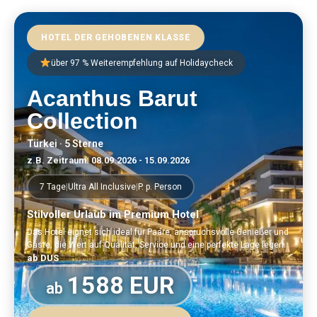
HOTEL DER GEHOBENEN KLASSE
über 97 % Weiterempfehlung auf Holidaycheck
Acanthus Barut
Collection
Türkei · 5 Sterne
z.B. Zeitraum: 08.09.2026 - 15.09.2026
7 Tage
|
Ultra All Inclusive
|
P. p. Person
Stilvoller Urlaub im Premium Hotel
Das Hotel eignet sich ideal für Paare, anspruchsvolle Genießer und
Gäste, die Wert auf Qualität, Service und eine perfekte Lage legen.
ab DUS
1588 EUR
ab