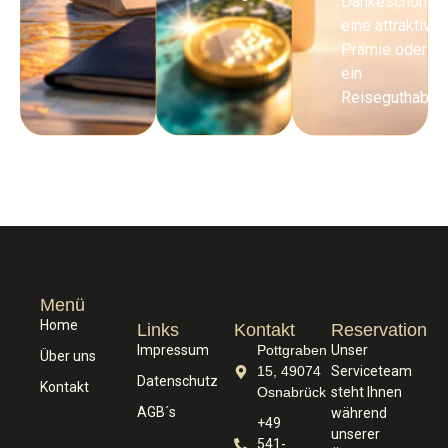
Dankeschön
eine attraktive
Prämie oder
ein
Reiseguthaben
Menü
Home
Links
Kontakt
Reservation
Impressum
Pottgraben
Unser
Über uns
15, 49074
Serviceteam
Datenschutz
Kontakt
Osnabrück
steht Ihnen
AGB´s
während
+49
unserer
541-