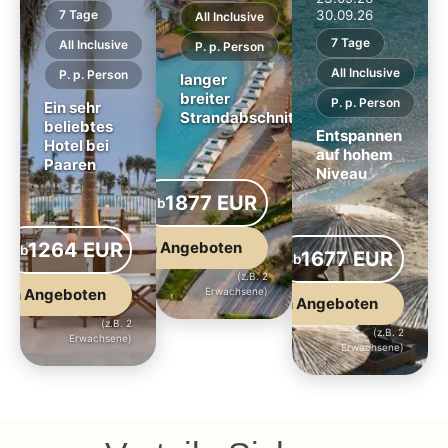
7 Tage
30.09.26
All Inclusive
7 Tage
All Inclusive
P. p. Person
All Inclusive
P. p. Person
langer
breiter
P. p. Person
Ein sehr
Strandabschnitt
beliebtes
Entspannen
Hotel bei
auf hohem
Paaren
Niveau
ab
1877 EUR
ab
DUS
1264 EUR
zu den Angeboten
ab
ab
1677 EUR
ab
S
DUS
(z.B. 2
den Angeboten
Erwachsene)
zu den Angeboten
(z.B. 2
(z.B. 2
Erwachsene)
Erwachsene)