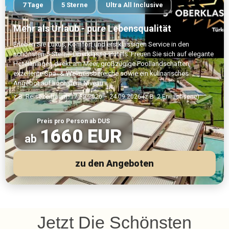
7 Tage
5 Sterne
Ultra All Inclusive
Mehr als Urlaub - pure Lebensqualität
Erleben Sie Luxus, Komfort und erstklassigen Service in den
schönsten 5-Sterne-Oberklasse-Hotels. Freuen Sie sich auf elegante
Hotelanlagen direkt am Meer, großzügige Poollandschaften,
exzellente Spa- & Wellnessbereiche sowie ein kulinarisches
Angebot auf höchstem Niveau.
z.B. Reisezeitraum: 17.09.2026 – 24.09.2026 (z.B. 2 Erwachsene)
Preis pro Person ab DUS
1660 EUR
ab
zu den Angeboten
Jetzt Die Schönsten